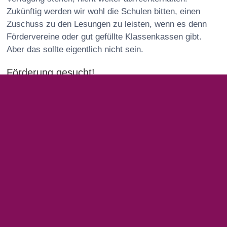
Zukünftig werden wir wohl die Schulen bitten, einen
Zuschuss zu den Lesungen zu leisten, wenn es denn
Fördervereine oder gut gefüllte Klassenkassen gibt.
Aber das sollte eigentlich nicht sein.
Förderung gesucht!
Daher versuche ich jetzt auch auf diesem Weg mal, die
Welt da draußen und Hamburger Lesefördernden auf die
Junge Weltlesebühne aufmerksam zu machen.
Neulich hatte ich meine erste
Lesung in einer 7. Klasse
des Goethe-Gymnasiums
in Hamburg-Lurup und ich traf
auf interessierte und absolut polyglotte Schüler:innen.
Die meisten Kinder sprechen von Hause aus bereits
zwei Sprachen, manche sogar drei. Das Schul-Englisch
noch nicht mitgerechnet. Das saßen Experten für Urdu,
Italienisch, Aramäisch, Rumänisch, Türkisch, Arabisch
und andere Sprachen. Das Übersetzen ist für sie eine